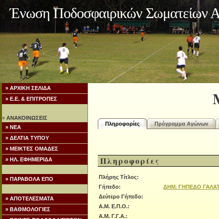
Ένωση Ποδοσφαιρικών Σωματείων Α
» ΑΡΧΙΚΗ ΣΕΛΙΔΑ
» Ε.Ε. & ΕΠΙΤΡΟΠΕΣ
»
ΑΝΑΚΟΙΝΩΣΕΙΣ
Πληροφορίες
Πρόγραμμα Αγώνων
» ΝΕΑ
» ΔΕΛΤΙΑ ΤΥΠΟΥ
» ΜΕΙΚΤΕΣ ΟΜΑΔΕΣ
Πληροφορίες
» ΗΛ. ΕΦΗΜΕΡΙΔΑ
Πλήρης Τίτλος:
» ΠΑΡΑΒΟΛΑ ΕΠΟ
Γήπεδο:
ΔΗΜ. ΓΗΠΕΔΟ ΓΑΛΑ
Δεύτερο Γήπεδο:
» ΑΠΟΤΕΛΕΣΜΑΤΑ
Α.Μ. Ε.Π.Ο.:
» ΒΑΘΜΟΛΟΓΙΕΣ
Α.Μ. Γ.Γ.Α.: