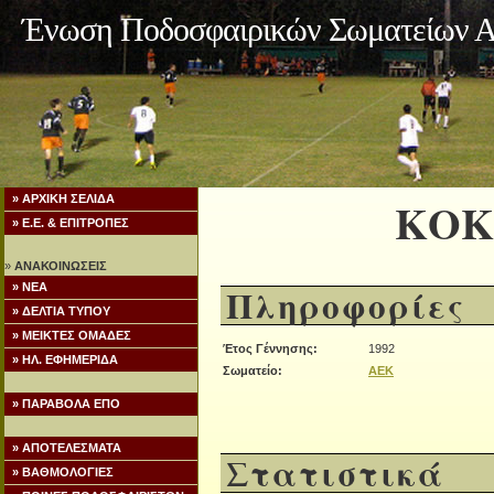
Ένωση Ποδοσφαιρικών Σωματείων Α
» ΑΡΧΙΚΗ ΣΕΛΙΔΑ
ΚΟΚ
» Ε.Ε. & ΕΠΙΤΡΟΠΕΣ
»
ΑΝΑΚΟΙΝΩΣΕΙΣ
» ΝΕΑ
Πληροφορίες
» ΔΕΛΤΙΑ ΤΥΠΟΥ
» ΜΕΙΚΤΕΣ ΟΜΑΔΕΣ
Έτος Γέννησης:
1992
» ΗΛ. ΕΦΗΜΕΡΙΔΑ
Σωματείο:
ΑΕΚ
» ΠΑΡΑΒΟΛΑ ΕΠΟ
» ΑΠΟΤΕΛΕΣΜΑΤΑ
Στατιστικά
» ΒΑΘΜΟΛΟΓΙΕΣ