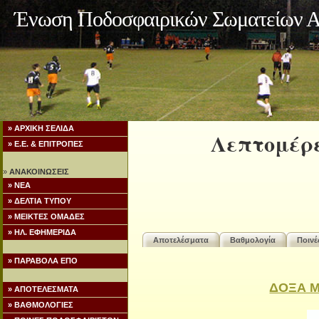
Ένωση Ποδοσφαιρικών Σωματείων Α
» ΑΡΧΙΚΗ ΣΕΛΙΔΑ
Λεπτομέρε
» Ε.Ε. & ΕΠΙΤΡΟΠΕΣ
»
ΑΝΑΚΟΙΝΩΣΕΙΣ
» ΝΕΑ
» ΔΕΛΤΙΑ ΤΥΠΟΥ
» ΜΕΙΚΤΕΣ ΟΜΑΔΕΣ
» ΗΛ. ΕΦΗΜΕΡΙΔΑ
Αποτελέσματα
Βαθμολογία
Ποιν
» ΠΑΡΑΒΟΛΑ ΕΠΟ
ΔΟΞΑ 
» ΑΠΟΤΕΛΕΣΜΑΤΑ
» ΒΑΘΜΟΛΟΓΙΕΣ