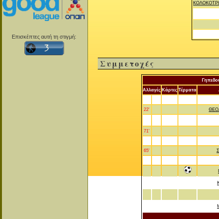
ΚΟΛΟΚΟΤΡ
Επισκέπτες αυτή τη στιγμή:
Συμμετοχές
Γηπεδο
Αλλαγές
Κάρτες
Τέρματα
22'
ΘΕΟ
71'
65'